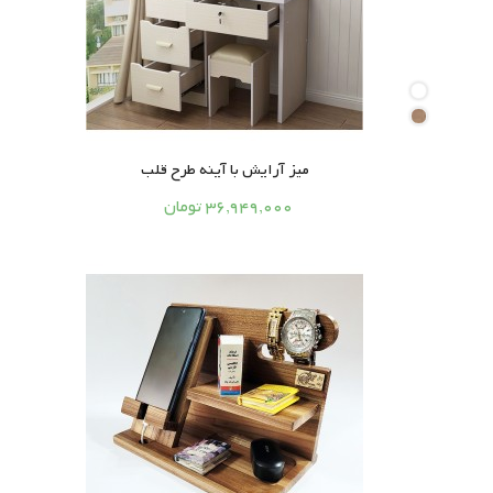
میز آرایش با آینه طرح قلب




36,949,000 تومان