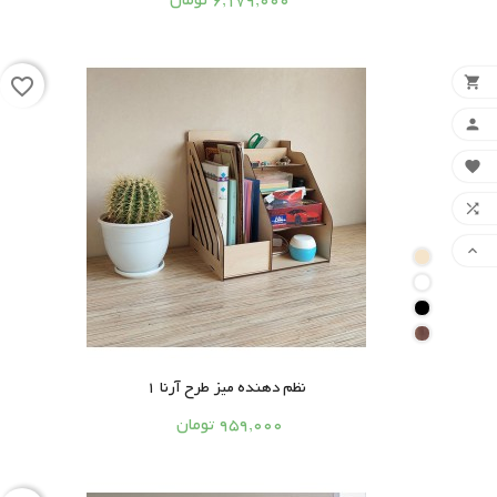
6,179,000 تومان

favorite_border




نظم دهنده میز طرح آرنا 1




959,000 تومان