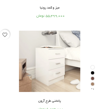
میز و کمد رونیا




55,499,000 تومان
favorite_border
1

پاتختی طرح آرون



