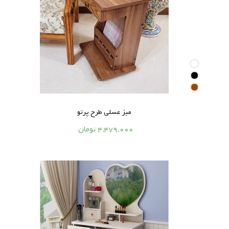
میز عسلی طرح پرتو




4,479,000 تومان