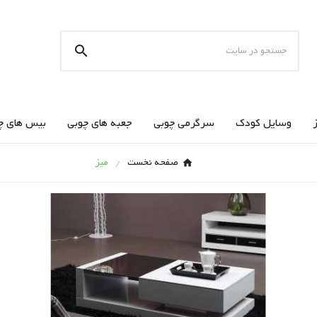

وسایل کودک
سرگرمی چوبی
جعبه های چوبی
بیس های چ
صفحه نخست
میز