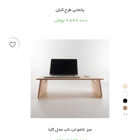
پاتختی طرح کیان




6,399,000 تومان
favorite_border
1

میز تاشو لپ تاپ مدل کایا



