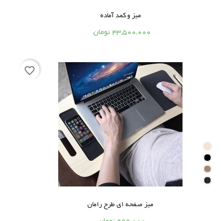
میز و کمد آماده




43,500,000 تومان
favorite_border
میز صفحه ای طرح رامان



