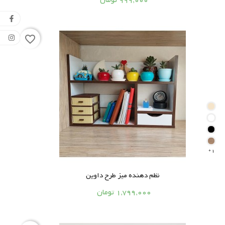
999,000 تومان
favorite_border
1

نظم دهنده میز طرح داوین




1,799,000 تومان