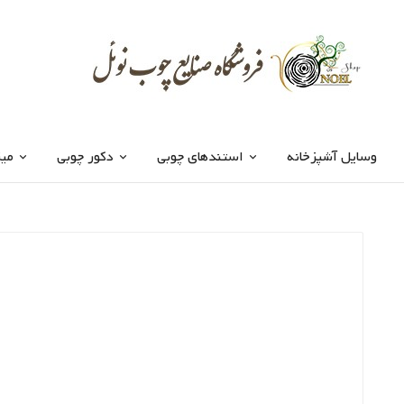
وسایل آشپزخانه
استندهای چوبی
دکور چوبی
میز