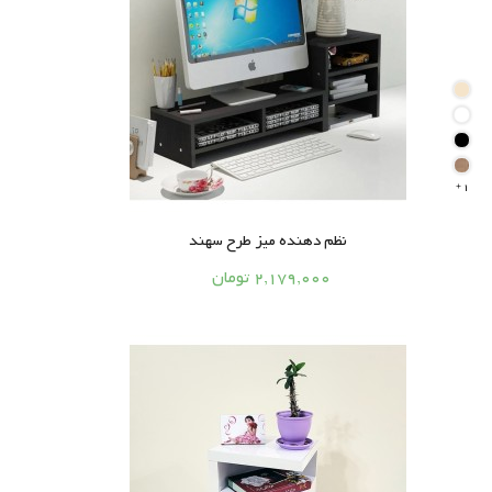
1

نظم دهنده میز طرح سهند




2,179,000 تومان