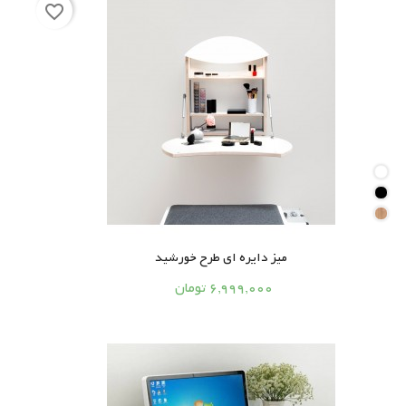
favorite_border
میز دایره ای طرح خورشید




6,999,000 تومان