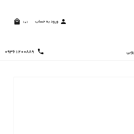


ورود به حساب
(0)
09361200889

وبی