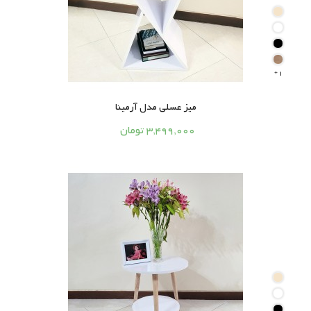
1

میز عسلی مدل آرمینا




3,499,000 تومان