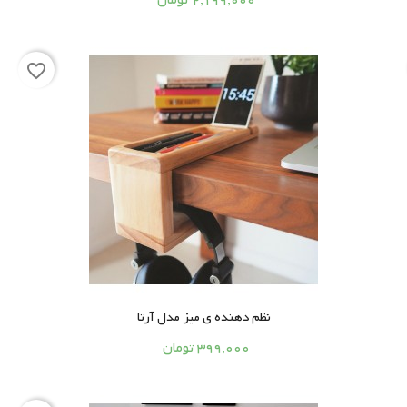
2,199,000 تومان
favorite_border
نظم دهنده ی میز مدل آرتا




399,000 تومان