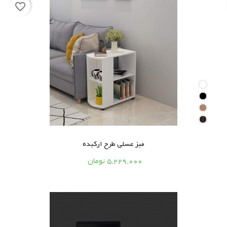
favorite_border
میز عسلی طرح ارکیده




5,229,000 تومان