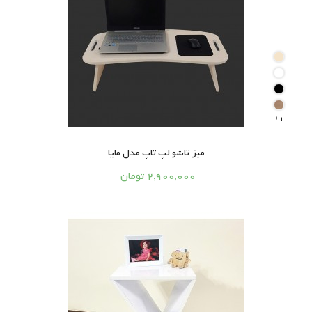
1

میز تاشو لپ تاپ مدل مایا




2,900,000 تومان