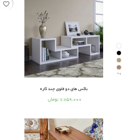
favorite_border
1

باکس های دو قلوی چند کاره




7,759,000 تومان