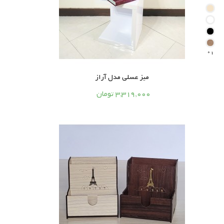
1

میز عسلی مدل آراز




3,319,000 تومان