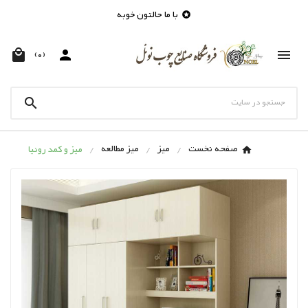
با ما حالتون خوبه




(0)

صفحه نخست
میز
میز مطالعه
میز و کمد رونیا