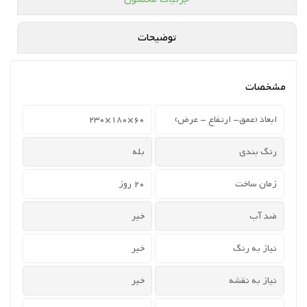
توضیحات
مشخصات
ابعاد (عمق- ارتفاع - عرض)
60×180×230
رنگ بندی
بله
زمان ساخت
20 روز
ضد آب
خیر
نیاز به رنگ
خیر
نیاز به نقشه
خیر