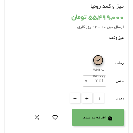
میز و کمد رونیا
55,499,000 تومان
ارسال بین 20 - 22 روز کاری
میز و کمد

رنگ :
White-
Oak-021
جنس :
تعداد:
اضافه به سبد


