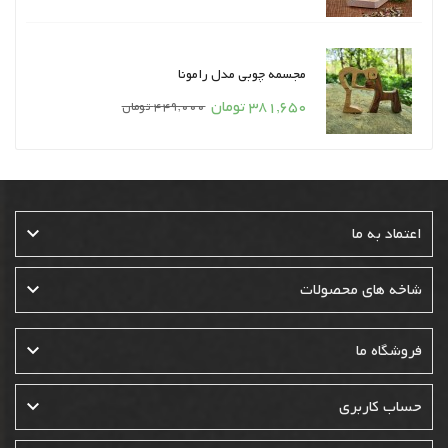
واحد
مجسمه چوبی مدل رامونا
قیمت
قیمت
381,650 تومان
449,000 تومان
واحد

اعتماد به ما

شاخه های محصولات

فروشگاه ما

حساب کاربری