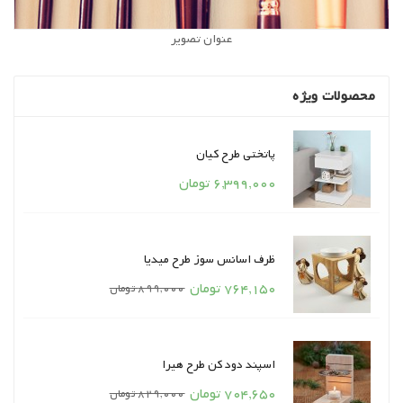
عنوان تصویر
محصولات ویژه
پاتختی طرح کیان
قیمت
6,399,000 تومان
ظرف اسانس سوز طرح میدیا
قیمت
قیمت
764,150 تومان
899,000 تومان
واحد
اسپند دود کن طرح هیرا
قیمت
قیمت
704,650 تومان
829,000 تومان