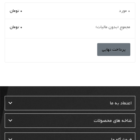
0 مورد
0 تومان
مجموع (بدون مالیات)
0 تومان
پرداخت نهایی

اعتماد به ما

شاخه های محصولات

فروشگاه ما