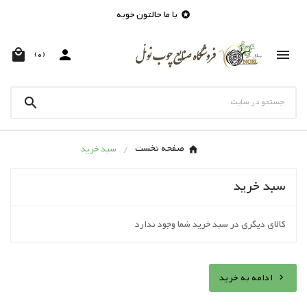
با ما حالتون خوبه




(0)

صفحه نخست
سبد خرید
سبد خرید
کالای دیگری در سبد خرید شما وجود ندارد
ادامه به خرید
chevron_left