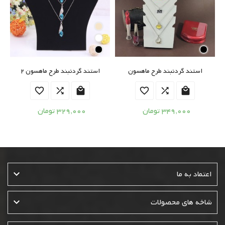
استند گردنبند طرح ماهسون
استند گردنبند طرح ماهسون 2






349,000 تومان
329,000 تومان

اعتماد به ما

شاخه های محصولات