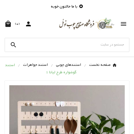
با ما حالتون خوبه




(0)

صفحه نخست
استندهای چوبی
استند جواهرات
استند
گوشواره طرح لیانا 1