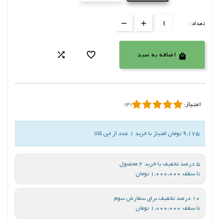
تعداد:
اضافه به سبد



امتیاز:
(3)
9,175 تومان امتیاز با خرید 1 عدد از این کالا
5 درصد تخفیف با خرید 2 محصول
تا سقف 1،000،000 تومان
10 درصد تخفیف برای سفارش سوم
تا سقف 1،000،000 تومان