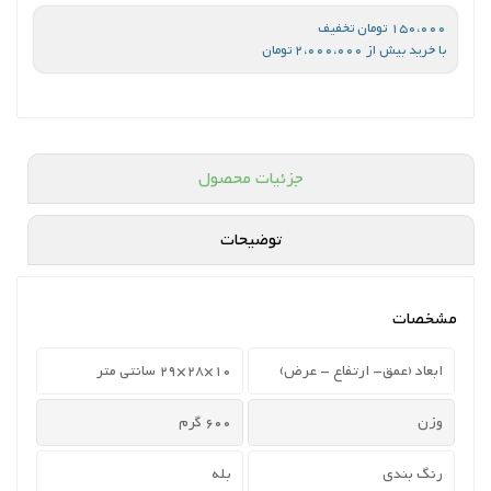
150،000 تومان تخفیف
با خرید بیش از 2،000،000 تومان
جزئیات محصول
توضیحات
مشخصات
ابعاد (عمق- ارتفاع - عرض)
10×28×29 سانتی متر
وزن
600 گرم
رنگ بندی
بله