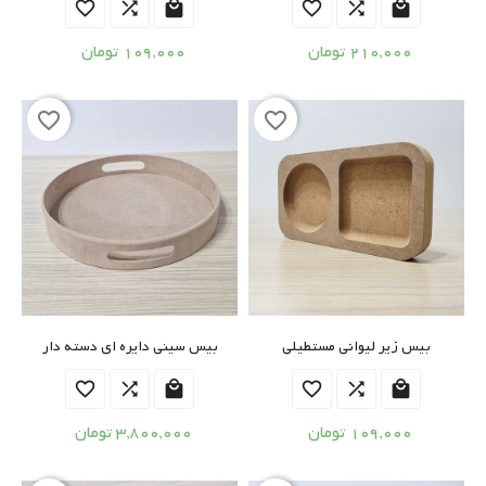






210,000 تومان
109,000 تومان
favorite_border
favorite_border
بیس زیر لیوانی مستطیلی
بیس سینی دایره ای دسته دار






109,000 تومان
3,800,000 تومان