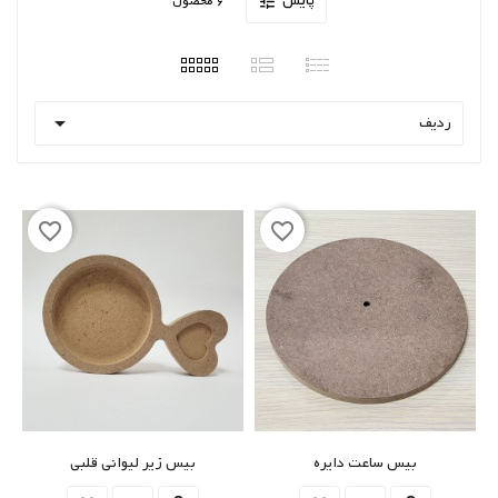
پایش
6 محصول


ردیف
favorite_border
favorite_border
بیس ساعت دایره
بیس زیر لیوانی قلبی