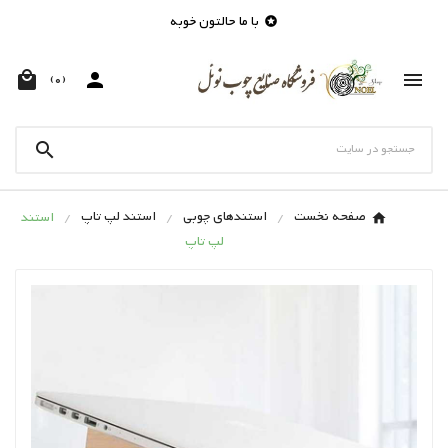
با ما حالتون خوبه




(0)

صفحه نخست
استندهای چوبی
استند لپ تاپ
استند
لپ تاپ