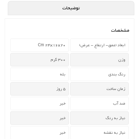
توضیحات
مشخصات
ابعاد (عمق- ارتفاع - عرض)
20×16×24 Cm
وزن
300 گرم
رنگ بندی
بله
زمان ساخت
5 روز
ضد آب
خیر
نیاز به رنگ
خیر
نیاز به نقشه
خیر