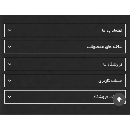

اعتماد به ما

شاخه های محصولات

فروشگاه ما

حساب کاربری

اطلاعات فروشگاه
© 1400-1401-1402- تمامی حقوق این وبسایت متعلق به فروشگاه نوئل