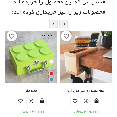
مشتریانی که این محصول را خریده اند
محصولات زیر را نیز خریداری کرده اند:


favorite_border
favorite_border
فقط آنلاین
نظم دهنده ی میز مدل آرتا
جعبه لگو






399,000 تومان
969,000 تومان