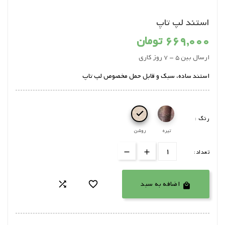
استند لپ تاپ
669,000 تومان
ارسال بین 5 - 7 روز کاری
استند ساده، سبک و قابل حمل مخصوص لپ تاپ

رنگ :
تیره
روشن
تعداد:
اضافه به سبد


