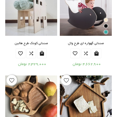
صندلی گهواره ای طرح وال
صندلی کودک طرح هالین






4,662,900 تومان
2,329,000 تومان
favorite_border
favorite_border