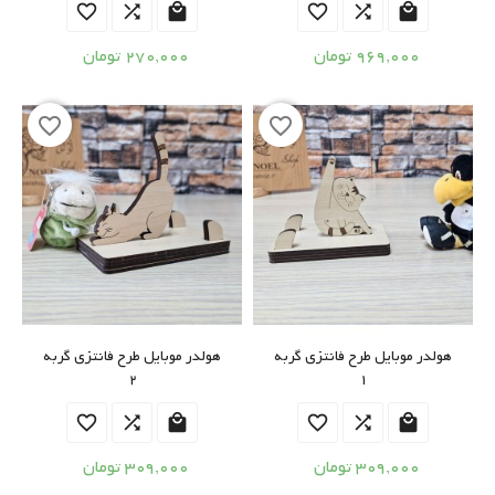






969,000 تومان
270,000 تومان
favorite_border
favorite_border
هولدر موبایل طرح فانتزی گربه
هولدر موبایل طرح فانتزی گربه
2
1






309,000 تومان
309,000 تومان