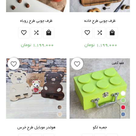
ظرف چوبی طرح خانه
ظرف چوبی طرح روباه






1,199,000 تومان
1,199,000 تومان
favorite_border
favorite_border
فقط آنلاین
جعبه لگو
هولدر موبایل طرح خرس