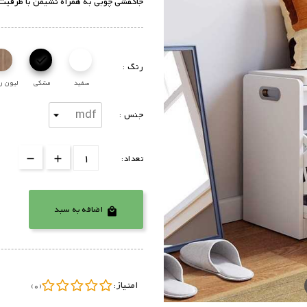
جاکفشی چوبی به همراه نشیمن با ظرفیت 6 جفت کف

رنگ :
سفید
مشکی
لیون ر
جنس :
تعداد:
اضافه به سبد

امتیاز:
(0)