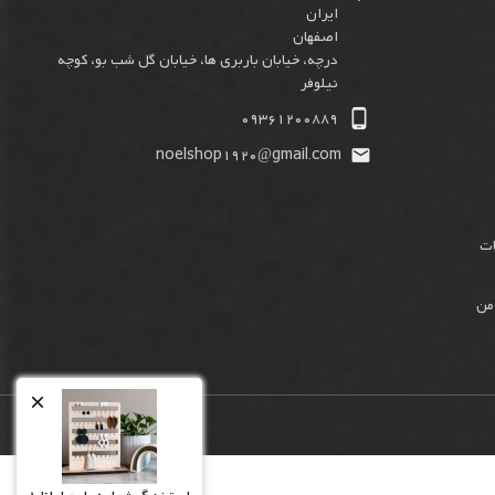
ایران
اصفهان
درچه، خیابان باربری ها، خیابان گل شب بو، کوچه
نیلوفر

09361200889
noelshop1920@gmail.com

ات
من
