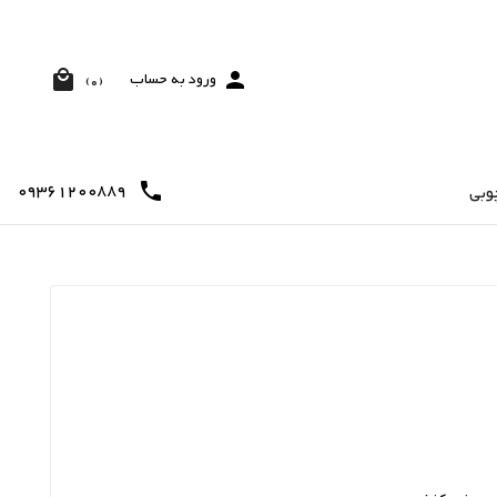


ورود به حساب
(0)
09361200889

وبی