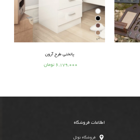
1

پاتختی طرح آرون





6,179,000 تومان
اطلاعات فروشگاه

فروشگاه نوئل