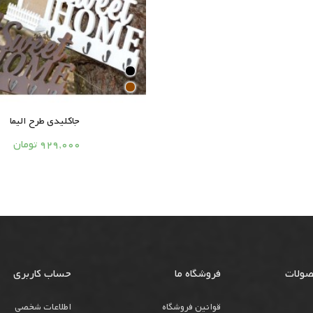
جاکلیدی طرح الیما



929,000 تومان
صولات
فروشگاه ما
حساب کاربری
قوانین فروشگاه
اطلاعات شخصی