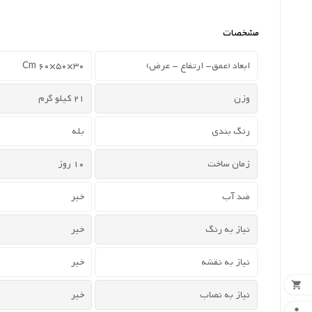
مشخصات
ابعاد (عمق- ارتفاع - عرض)
30×50×60 Cm
وزن
21 کیلو گرم
رنگ بندی
بله
زمان ساخت
10 روز
ضد آب
خیر
نیاز به رنگ
خیر
نیاز به نقشه
خیر

نیاز به نصاب
خیر
