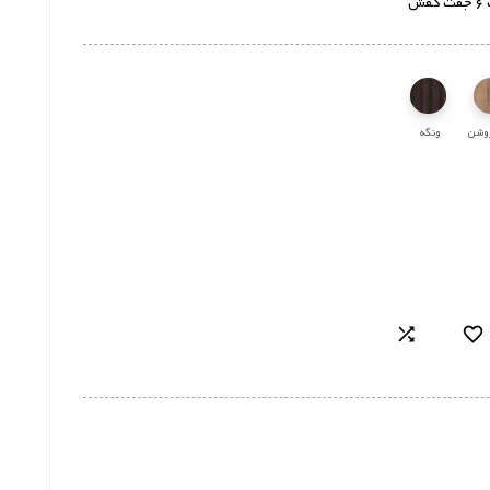
ش
وشن
ونگه

