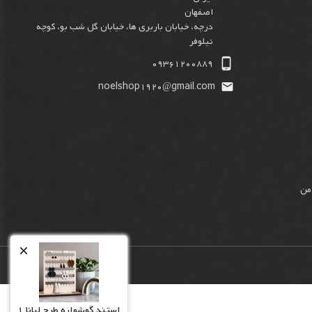
اصفهان
درچه، خیابان باربری ها، خیابان گل شب بو، کوچه
نیلوفر

09361200889
noelshop1920@gmail.com

من

استند گوشواره طرح لیانا 1