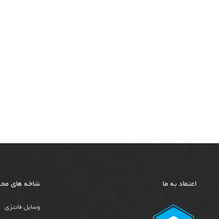
اعتماد به ما
شاخه های مح
وسایل فانتزی