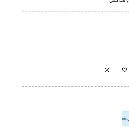
ه با قاب عکس

