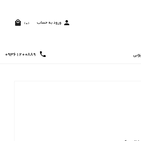


ورود به حساب
(0)
09361200889

وبی