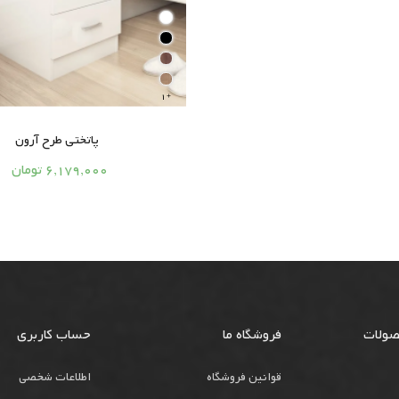
1

پاتختی طرح آرون



6,179,000 تومان
صولات
فروشگاه ما
حساب کاربری
قوانین فروشگاه
اطلاعات شخصی