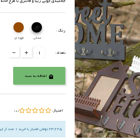
جاکلیدی چوبی زیبا و فانتزی با طرح خان

رنگ :
مشکی
قهوه ای
تعداد:
اضافه به سبد

امتیاز:
(0)
23,225 تومان امتیاز با خرید 1 عدد از این کالا