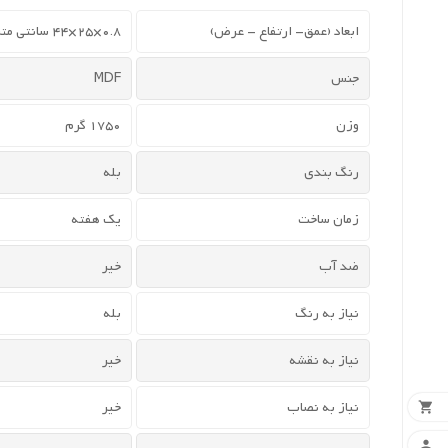
ابعاد (عمق- ارتفاع - عرض)
0.8×25×44 سانتی متر
جنس
MDF
وزن
1750 گرم
رنگ بندی
بله
زمان ساخت
یک هفته
ضد آب
خیر
نیاز به رنگ
بله
نیاز به نقشه
خیر
نیاز به نصاب
خیر

