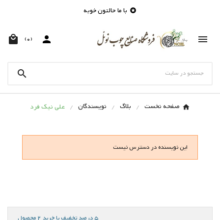
با ما حالتون خوبه




(0)

صفحه نخست
بلاگ
نویسندگان
علی نیک فرد
این نویسنده در دسترس نیست
5 درصد تخفیف با خرید 2 محصول