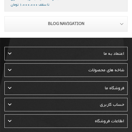
تا سقف 1،000،000 تومان
BLOG NAVIGATION

اعتماد به ما

شاخه های محصولات

فروشگاه ما

حساب کاربری

اطلاعات فروشگاه