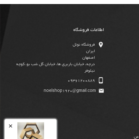
اطلاعات فروشگاه

فروشگاه نوئل
ایران
اصفهان
درچه، خیابان باربری ها، خیابان گل شب بو، کوچه
نیلوفر

09361200889
noelshop1920@gmail.com


من