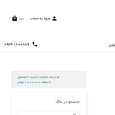


ورود به حساب
(0)
09361200889

وبی
5 درصد تخفیف با خرید 2 محصول
تا سقف 1،000،000 تومان
جستجو در بلاگ