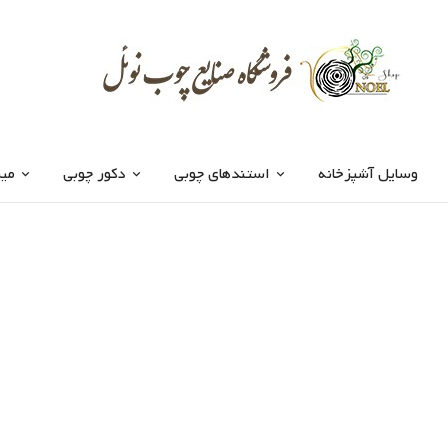
وسایل آشپزخانه
استندهای چوبی
دکور چوبی
میز