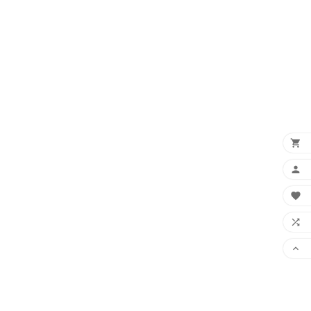




