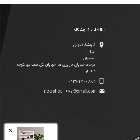
اطلاعات فروشگاه

فروشگاه نوئل
ایران
اصفهان
درچه، خیابان باربری ها، خیابان گل شب بو، کوچه
نیلوفر

09361200889
noelshop1920@gmail.com


من