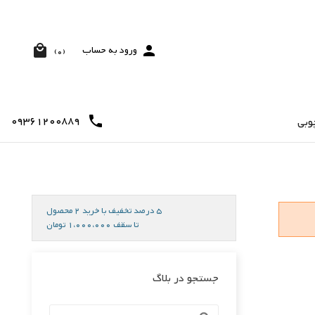


ورود به حساب
(0)
09361200889

وبی
5 درصد تخفیف با خرید 2 محصول
تا سقف 1،000،000 تومان
جستجو در بلاگ