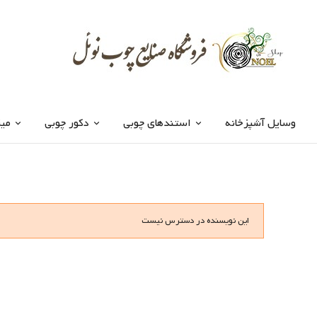
وسایل آشپزخانه
استندهای چوبی
دکور چوبی
میز
این نویسنده در دسترس نیست