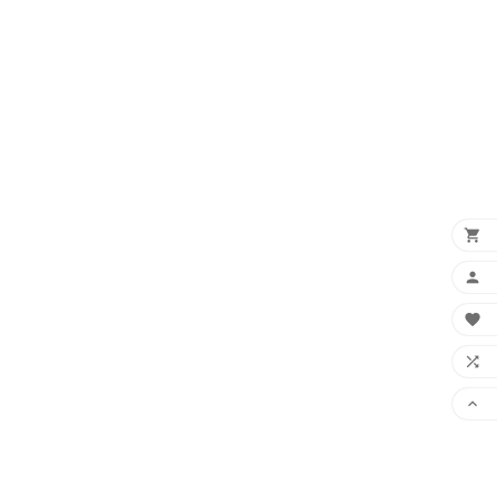




