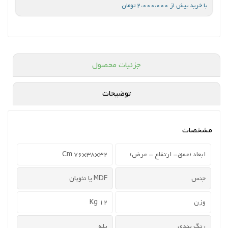
با خرید بیش از 2،000،000 تومان
جزئیات محصول
توضیحات
مشخصات
ابعاد (عمق- ارتفاع - عرض)
32×38×76 Cm
جنس
MDF یا نئوپان
وزن
12 Kg
رنگ بندی
بله