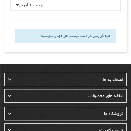
ترتیب با:
آخرین
هیچ گزارشی در دست نیست.
نظر خود را بنویسید

اعتماد به ما

شاخه های محصولات

فروشگاه ما

حساب کاربری