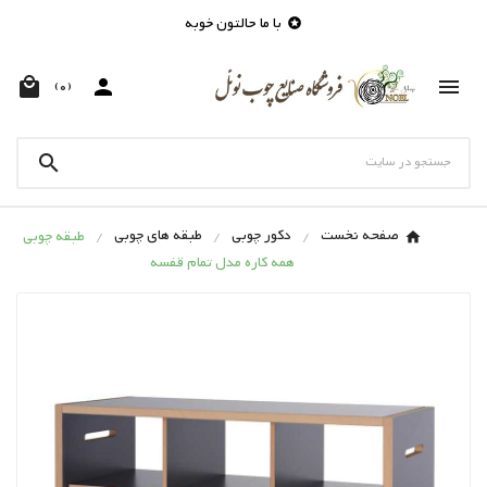
با ما حالتون خوبه




(0)

صفحه نخست
دکور چوبی
طبقه های چوبی
طبقه چوبی
همه کاره مدل تمام قفسه