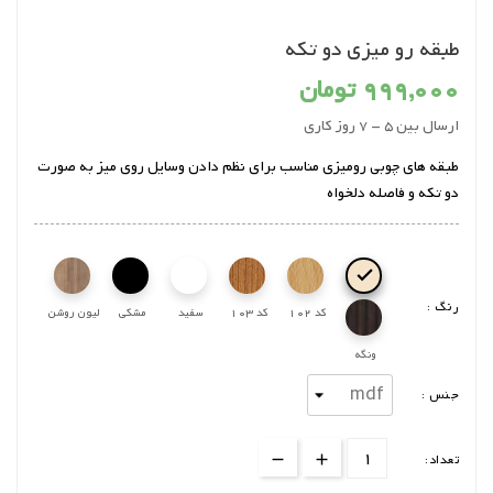
طبقه رو میزی دو تکه
999,000 تومان
ارسال بین 5 - 7 روز کاری
طبقه های چوبی رومیزی مناسب برای نظم دادن وسایل روی میز به صورت
دو تکه و فاصله دلخواه

رنگ :
کرم
کد 102
کد 103
سفید
مشکی
لیون روشن
ونگه
جنس :
تعداد: