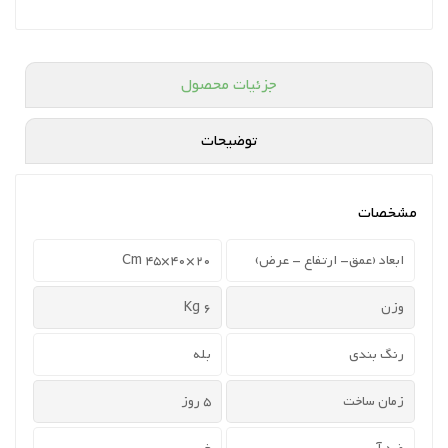
جزئیات محصول
توضیحات
مشخصات
ابعاد (عمق- ارتفاع - عرض)
20×40×45 Cm
وزن
6 Kg
رنگ بندی
بله
زمان ساخت
5 روز