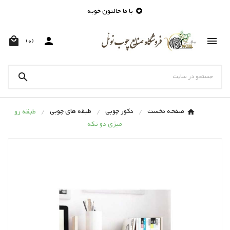
با ما حالتون خوبه




(0)

صفحه نخست
دکور چوبی
طبقه های چوبی
طبقه رو
میزی دو تکه