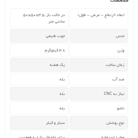
مشخصات
ابعاد (ارتفاع - عرض - طول)
در حالت باز: 3.5×50×50
سانتی متر
جنس
چوب طبیعی
وزن
3.8 کیلوگرم
زمان ساخت
یک هفته
ضد آب
بله
نیاز به CNC
بله
تاشو
بله
نوع پوشش
سیلر و کیلر
موارد استفاده
برای عاشقان بازی و همچنین