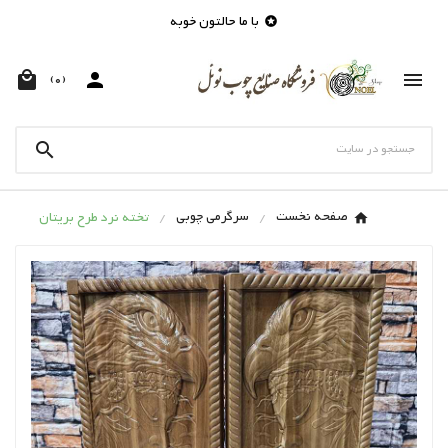
با ما حالتون خوبه




(0)

صفحه نخست
سرگرمی چوبی
تخته نرد طرح بریتان