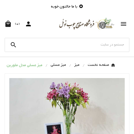
با ما حالتون خوبه




(0)

صفحه نخست
میز
میز عسلی
میز عسلی مدل ملورین