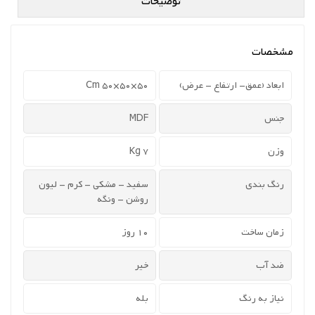
توضیحات
مشخصات
ابعاد (عمق- ارتفاع - عرض)
50×50×50 Cm
جنس
MDF
وزن
7 Kg
رنگ بندی
سفید - مشکی - کرم - لیون
روشن - ونگه
زمان ساخت
10 روز
ضد آب
خیر
نیاز به رنگ
بله