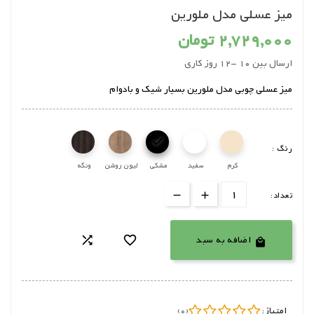
میز عسلی مدل ملورین
2,729,000 تومان
ارسال بین 10 -12 روز کاری
میز عسلی چوبی مدل ملورین بسیار شیک و بادوام

رنگ :
کرم
سفید
مشکی
لیون روشن
ونگه
تعداد:
اضافه به سبد



امتیاز:
(0)