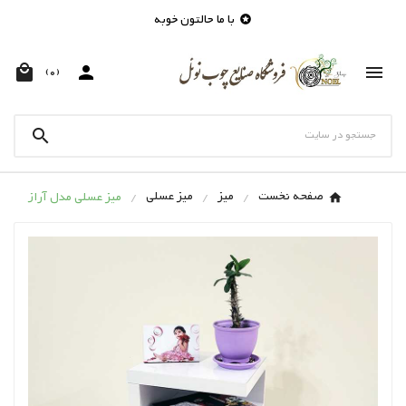
با ما حالتون خوبه




(0)

صفحه نخست
میز
میز عسلی
میز عسلی مدل آراز