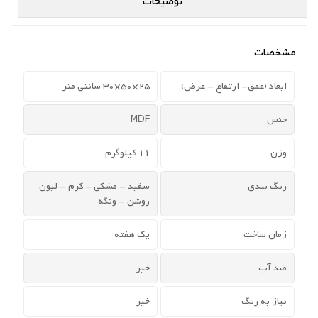
توضیحات
مشخصات
ابعاد (عمق- ارتفاع - عرض)
25×50×30 سانتی متر
جنس
MDF
وزن
11 کیلوگرم
رنگ بندی
سفید - مشکی - کرم - لیون
روشن - ونگه
زمان ساخت
یک هفته
ضد آب
خیر
نیاز به رنگ
خیر