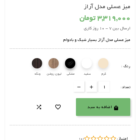
میز عسلی مدل آراز
3,319,000 تومان
ارسال بین 7 - 10 روز کاری
میز عسلی مدل آراز بسیار شیک و بادوام

رنگ :
کرم
سفید
مشکی
لیون روشن
ونگه
تعداد:
اضافه به سبد



امتیاز:
(0)