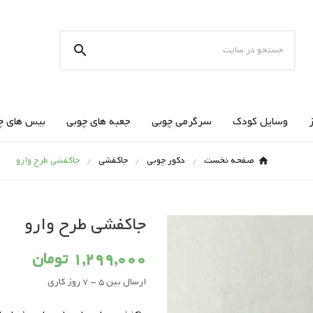

وسایل کودک
سرگرمی چوبی
جعبه های چوبی
بیس های چ
صفحه نخست
دکور چوبی
جاکفشی
جاکفشی طرح وارو
جاکفشی طرح وارو
1,299,000 تومان
ارسال بین 5 - 7 روز کاری