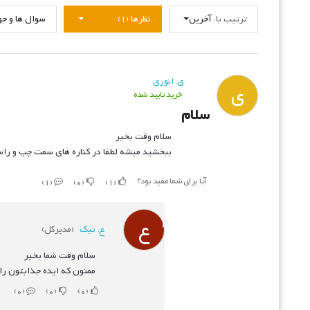
ترتیب با:
آخرین
نظرها (1)
سوال ها و جواب
ی. انوری
ی
خرید تایید شده
سلام
سلام وقت بخیر
ببخشید میشه لطفا در کناره های سمت چپ و راس
آیا برای شما مفید بود؟
1
0
1
ع
ع. نیک
(مدیرکل)
سلام وقت شما بخیر
ممنون که ایده جذابتون را
0
0
0