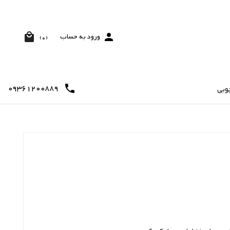


ورود به حساب
(0)
09361200889

وبی