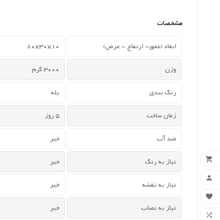
مشخصات
ابعاد (عمق- ارتفاع - عرض)
10×30×80
وزن
3000 گرم
رنگ بندی
بله
زمان ساخت
5 روز
ضد آب
خیر

نیاز به رنگ
خیر

نیاز به نقشه
خیر

نیاز به نصاب
خیر
