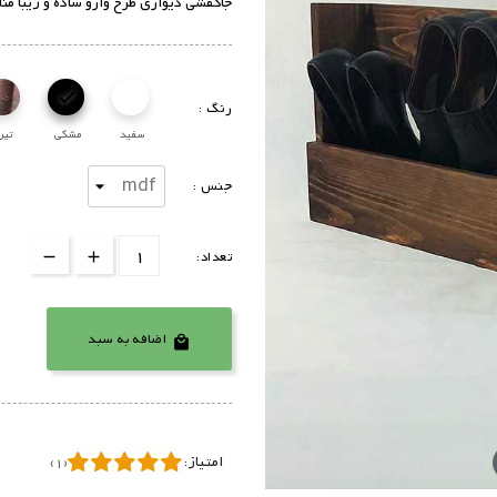
جاکفشی دیواری طرح وارو ساده و زیبا م

رنگ :
سفید
مشکی
تیر
جنس :
تعداد:
اضافه به سبد

امتیاز:
(1)