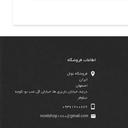
اطلاعات فروشگاه

فروشگاه نوئل
ایران
اصفهان
درچه، خیابان باربری ها، خیابان گل شب بو، کوچه
نیلوفر

09361200889
noelshop1920@gmail.com
