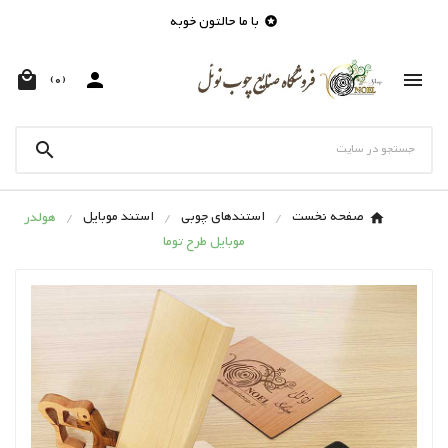
با ما حالتون خوبه




(0)

صفحه نخست
استندهای چوبی
استند موبایل
هولدر
موبایل طرح توما