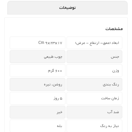
توضیحات
مشخصات
ابعاد (عمق- ارتفاع - عرض)
17×23×9 Cm
جنس
چوب طبیعی
وزن
600 گرم
رنگ بندی
روشن، تیره
زمان ساخت
5 روز
ضد آب
خیر
نیاز به رنگ
بله