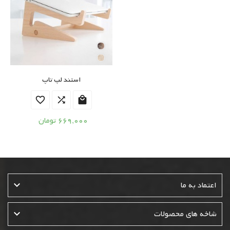
استند لپ تاپ



669,000 تومان

اعتماد به ما

شاخه های محصولات