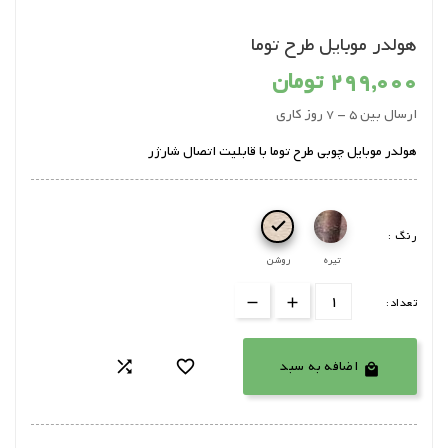
هولدر موبایل طرح توما
299,000 تومان
ارسال بین 5 - 7 روز کاری
هولدر موبایل چوبی طرح توما با قابلیت اتصال شارژر

رنگ :
تیره
روشن
تعداد:
اضافه به سبد


