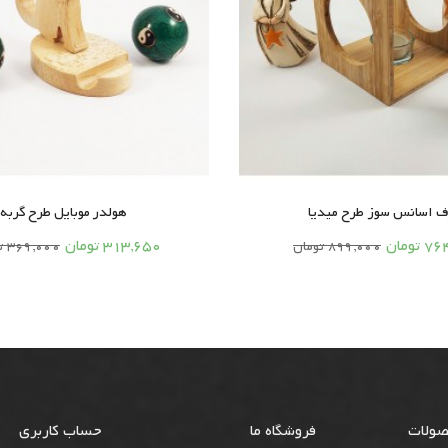
 اسانس سوز طرح میدیا
هولدر موبایل طرح گربه






تومان
313,650 تومان
899,000 تومان
369,000 تومان
صولات
فروشگاه ما
حساب کاربری