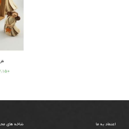
ظرف

764,150 
اعتماد به ما
شاخه های مح