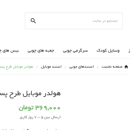

وسایل کودک
سرگرمی چوبی
جعبه های چوبی
بیس های چ
صفحه نخست
استندهای چوبی
استند موبایل
هولدر موبایل طرح پسر
هولدر موبایل طرح پسر
369,000 تومان
ارسال بین 5 - 7 روز کاری