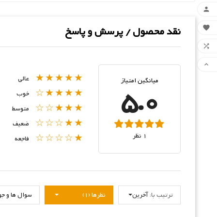


نقد محصول / پرسش و پاسخ


★★★★★
عالی
میانگین امتیاز
5.0
★★★★☆
خوب
★★★☆☆
متوسط
★★☆☆☆
ضعیف
1 نظر
★☆☆☆☆
فاجعه
ترتیب با:
آخرین
نظرها (1)
سوال ها و جواب