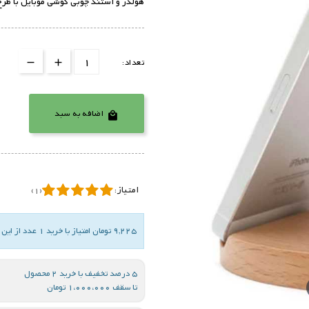
هولدر و استند چوبی گوشی موبایل با طرح
تعداد:
اضافه به سبد

امتیاز:
(1)
9,225 تومان امتیاز با خرید 1 عدد از این کالا
5 درصد تخفیف با خرید 2 محصول
تا سقف 1،000،000 تومان