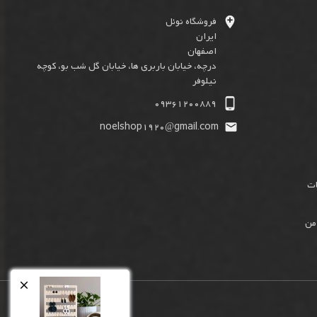

فروشگاه نوئل
ایران
اصفهان
درچه، خیابان باربری ها، خیابان گل شب بو، کوچه
نیلوفر

09361200889
noelshop1920@gmail.com

ات
من
