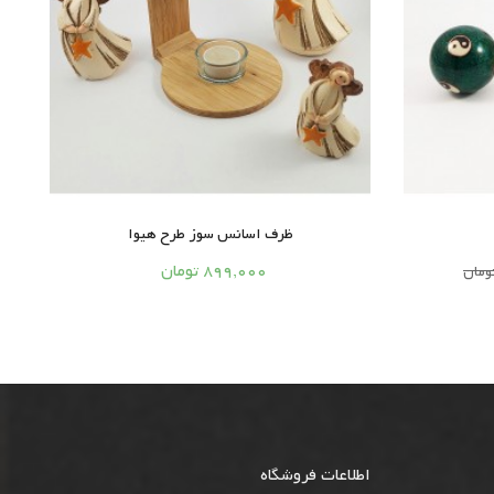
ظرف اسانس سوز طرح هیوا





899,000 تومان
اطلاعات فروشگاه