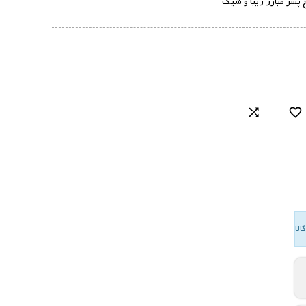
 پسر مبارز زیبا و شیک

