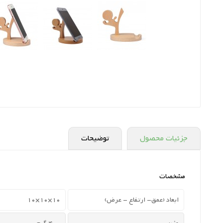
جزئیات محصول
توضیحات
مشخصات
ابعاد (عمق- ارتفاع - عرض)
10×10×10