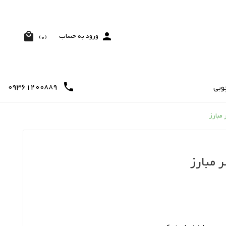


ورود به حساب
(0)
09361200889

وبی
 مبارز
 مبارز