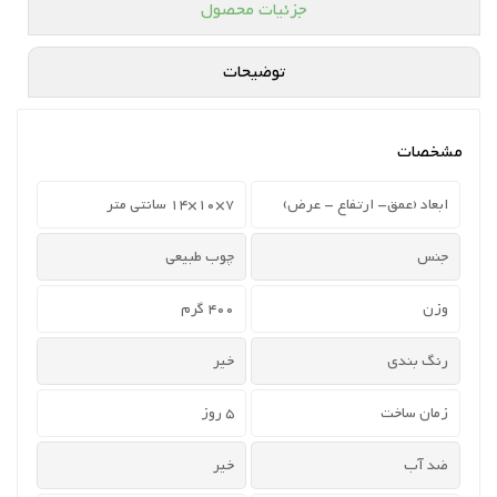
جزئیات محصول
توضیحات
مشخصات
ابعاد (عمق- ارتفاع - عرض)
7×10×14 سانتی متر
جنس
چوب طبیعی
وزن
400 گرم
رنگ بندی
خیر
زمان ساخت
5 روز
ضد آب
خیر