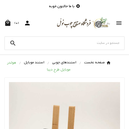
با ما حالتون خوبه




(0)

صفحه نخست
استندهای چوبی
استند موبایل
هولدر
موبایل طرح دیبا