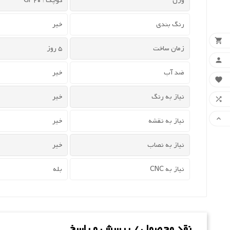
وزن
کوچک : 20 Gr
رنگ بندی
خیر

زمان ساخت
5 روز

ضد آب
خیر

نیاز به رنگ
خیر


نیاز به نقشه
خیر
نیاز به نصاب
خیر
نیاز به CNC
بله
نقد محصول / پرسش و پاسخ