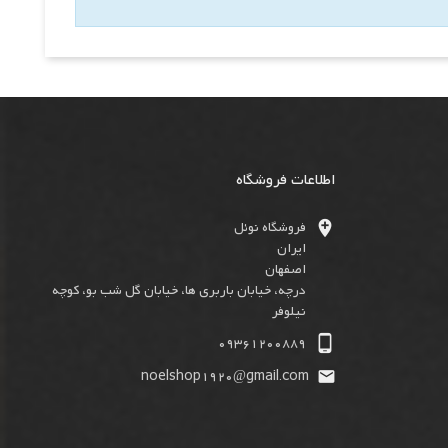
اطلاعات فروشگاه

فروشگاه نوئل
ایران
اصفهان
درچه، خیابان باربری ها، خیابان گل شب بو، کوچه
نیلوفر

09361200889
noelshop1920@gmail.com
