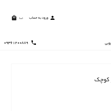


ورود به حساب
(0)
09361200889

وبی
 کوچک