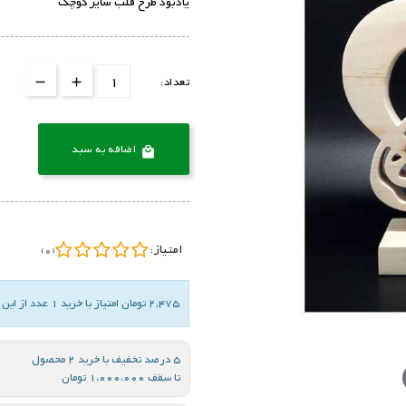
یادبود طرح قلب سایز کوچک
تعداد:
اضافه به سبد

امتیاز:
(0)
2,475 تومان امتیاز با خرید 1 عدد از این کالا
5 درصد تخفیف با خرید 2 محصول
تا سقف 1،000،000 تومان