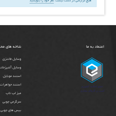
هیچ گزارشی در دست نیست.
نظر خود را بنویسید
اعتماد به ما
شاخه های مح
وسایل فانتزی
وسایل آشپزخانه
استند موبایل
استند جواهرات
میز لپ تاپ
سرگرمی چوبی
بیس های چوبی