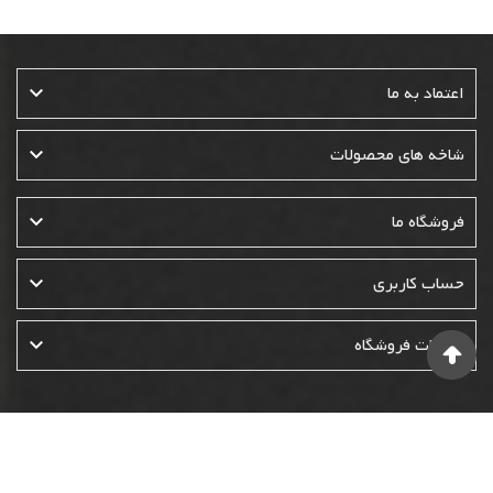

اعتماد به ما

شاخه های محصولات

فروشگاه ما

حساب کاربری

اطلاعات فروشگاه
© 1400-1401-1402- تمامی حقوق این وبسایت متعلق به فروشگاه نوئل
است