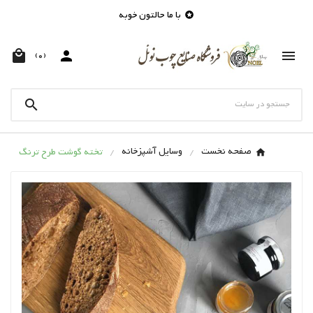
با ما حالتون خوبه




(0)

صفحه نخست
وسایل آشپزخانه
تخته گوشت طرح ترنگ