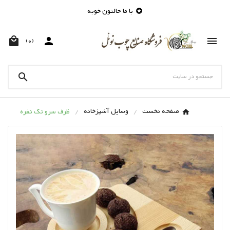
با ما حالتون خوبه




(0)

صفحه نخست
وسایل آشپزخانه
ظرف سرو تک نفره