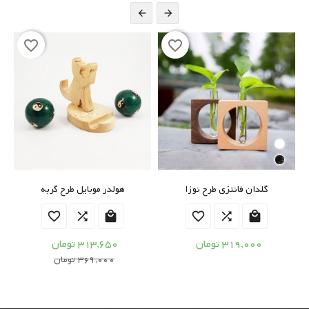


favorite_border
favorite_border
گلدان فانتزی طرح نوژا
هولدر موبایل طرح گربه






319,000 تومان
313,650 تومان
369,000 تومان