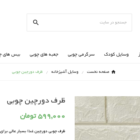

وسایل کودک
سرگرمی چوبی
جعبه های چوبی
بیس های چ
صفحه نخست
وسایل آشپزخانه
ظرف دورچین چوبی
ظرف دورچین چوبی
599,000 تومان
ظرف چوبی دورچین غذا بسیار عالی برای 