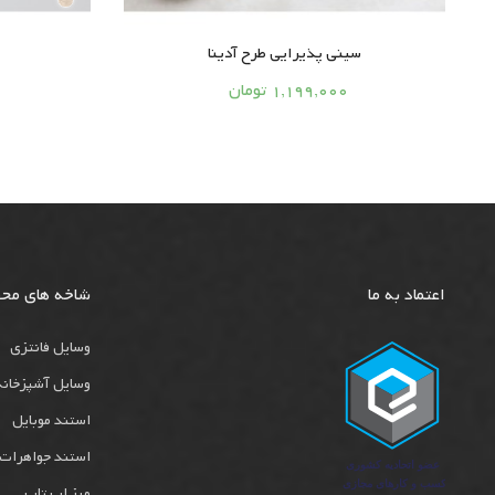
سینی پذیرایی طرح آدینا





1,199,000 تومان
اعتماد به ما
شاخه های مح
وسایل فانتزی
وسایل آشپزخانه
استند موبایل
استند جواهرات
میز لپ تاپ