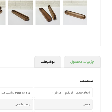
جزئیات محصول
توضیحات
مشخصات
ابعاد (عمق- ارتفاع - عرض)
2.5×7×35 سانتی متر
جنس
چوب طبیعی