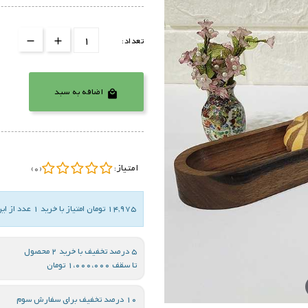
تعداد:
اضافه به سبد

امتیاز:
(0)
14,975 تومان امتیاز با خرید 1 عدد از این کالا
5 درصد تخفیف با خرید 2 محصول
تا سقف 1،000،000 تومان
10 درصد تخفیف برای سفارش سوم