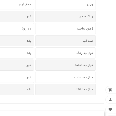
وزن
800 گرم
رنگ بندی
خیر
زمان ساخت
10 روز
ضد آب
بله
نیاز به رنگ
بله
نیاز به نقشه
خیر
نیاز به نصاب
خیر
نیاز به CNC
بله


