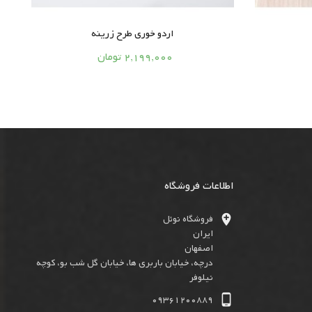
اردو خوری طرح زرینه





2,199,000 تومان
اطلاعات فروشگاه

فروشگاه نوئل
ایران
اصفهان
درچه، خیابان باربری ها، خیابان گل شب بو، کوچه
نیلوفر

09361200889