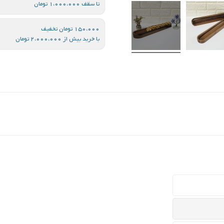
تا سقف 1،000،000 تومان
150،000 تومان تخفیف
با خرید بیش از 2،000،000 تومان