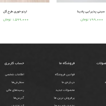
سینی پذیرایی پادینا
اردو خوری طرح گل






799,000 تومان
1,599,000 تومان
صولات
فروشگاه ما
حساب کاربری
قوانین فروشگاه
اطلاعات شخصی
درباره‌ی ما
سفارش‌ها
محصولات جدید
رسیدهای مالی
پرفروش ترین ها
آدرس‌ها
تخفیف خورده ها
کد تخفیف