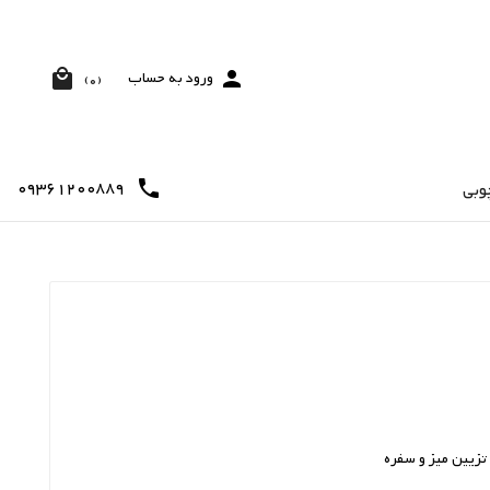


ورود به حساب
(0)
09361200889

وبی
تزیین میز و سفره