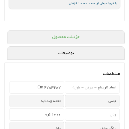
با خرید بیش از 2،000،000 تومان
جزئیات محصول
توضیحات
مشخصات
ابعاد (ارتفاع - عرض - طول)
7×32×47 Cm
جنس
تخته چندلایه
وزن
1600 گرم
رنگ بندی
بله