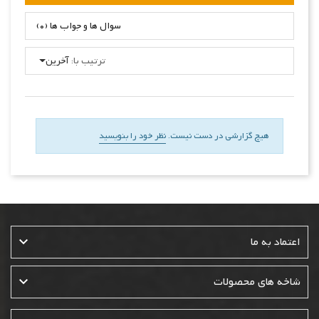
سوال ها و جواب ها (0)
ترتیب با:
آخرین
هیچ گزارشی در دست نیست.
نظر خود را بنویسید

اعتماد به ما

شاخه های محصولات