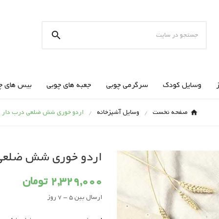

وسایل کودک
سرگرمی چوبی
جعبه های چوبی
بیس های چ
صفحه نخست
وسایل آشپزخانه
اردو خوری شش ضلعی درب دار
اردو خوری شش ضلعی
2,329,000 تومان
ارسال بین 5 - 7 روز