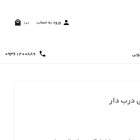


ورود به حساب
(0)
09361200889

وبی
 درب دار