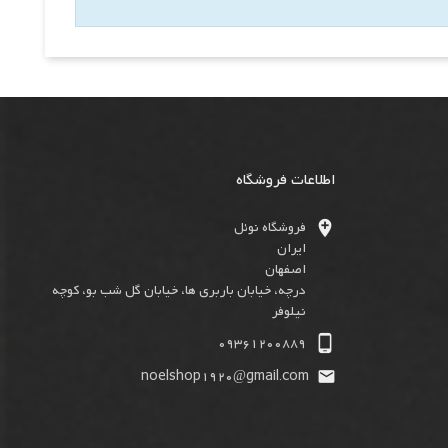
اطلاعات فروشگاه

فروشگاه نوئل
ایران
اصفهان
درچه، خیابان باربری ها، خیابان گل شب بو، کوچه
نیلوفر

09361200889
noelshop1920@gmail.com
