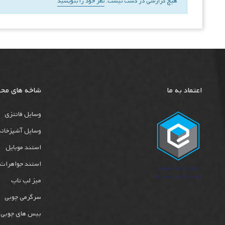
هیچ گزارشی در دست نیست.
نظر خود را بنویسید
اعتماد به ما
شاخه های مح
وسایل فانتزی
وسایل آشپزخانه
استند موبایل
استند جواهرات
میز لپ تاپ
سرگرمی چوبی
بیس های چوبی