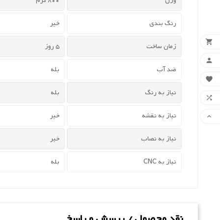
وزن
800 گرم
رنگ بندی
خیر

زمان ساخت
5 روز

ضد آب
بله

نیاز به رنگ
بله

نیاز به نقشه
خیر

نیاز به نصاب
خیر
نیاز به CNC
بله
نقد محصول / پرسش و پاسخ