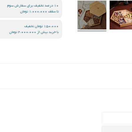
10 درصد تخفیف برای سفارش سوم
تا سقف 1،000،000 تومان
150،000 تومان تخفیف
با خرید بیش از 2،000،000 تومان