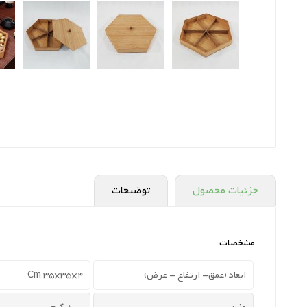
جزئیات محصول
توضیحات
مشخصات
ابعاد (عمق- ارتفاع - عرض)
4×35×35 Cm