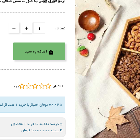
اردو خوری چوبی به صورت شش ضلعی به ه
تعداد:
اضافه به سبد

امتیاز:
(0)
58,225 تومان امتیاز با خرید 1 عدد از این کالا
5 درصد تخفیف با خرید 2 محصول
تا سقف 1،000،000 تومان