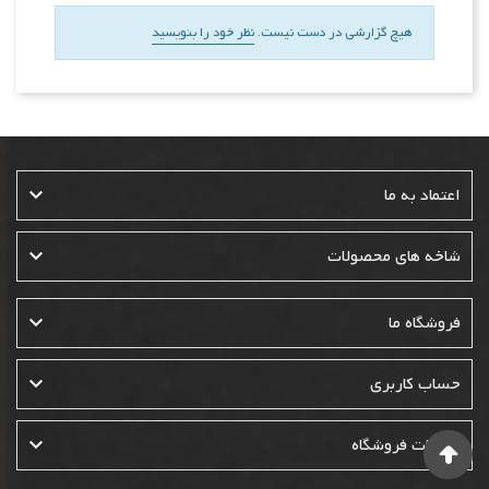
هیچ گزارشی در دست نیست.
نظر خود را بنویسید

اعتماد به ما

شاخه های محصولات

فروشگاه ما

حساب کاربری

اطلاعات فروشگاه