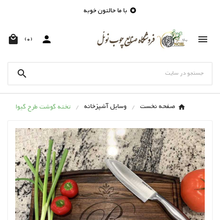
با ما حالتون خوبه




(0)

صفحه نخست
وسایل آشپزخانه
تخته گوشت طرح گیوا