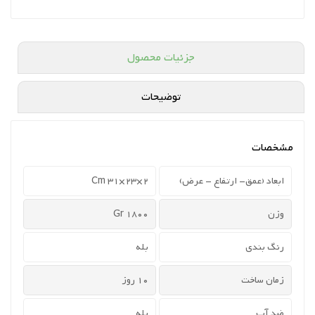
جزئیات محصول
توضیحات
مشخصات
ابعاد (عمق- ارتفاع - عرض)
2×23×31 Cm
وزن
1800 Gr
رنگ بندی
بله
زمان ساخت
10 روز
ضد آب
بله