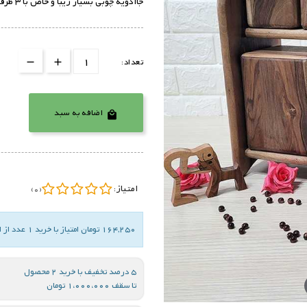
جاادویه چوبی بسیار زیبا و خاص با 3 ظرف بزرگ و 3 ظرف کوچک
تعداد:
اضافه به سبد

امتیاز:
(0)
164,250 تومان امتیاز با خرید 1 عدد از این کالا
5 درصد تخفیف با خرید 2 محصول
تا سقف 1،000،000 تومان