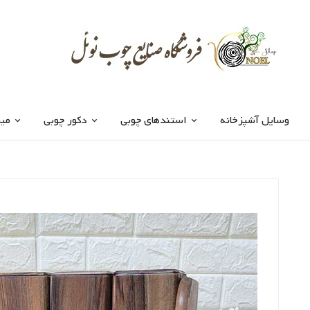
وسایل آشپزخانه
استندهای چوبی
دکور چوبی
میز