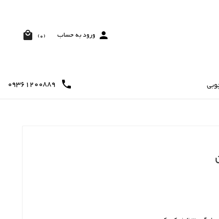


ورود به حساب
(0)
09361200889

وبی