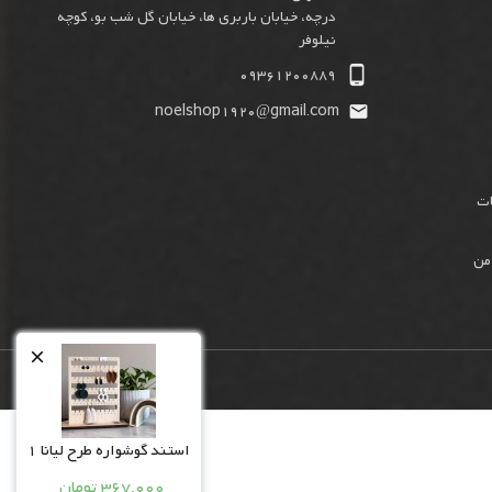
درچه، خیابان باربری ها، خیابان گل شب بو، کوچه
نیلوفر

09361200889
noelshop1920@gmail.com

ات
من

استند گوشواره طرح لیانا 1
367,000 تومان