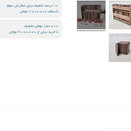
10 درصد تخفیف برای سفارش سوم
تا سقف 1،000،000 تومان
150،000 تومان تخفیف
با خرید بیش از 2،000،000 تومان