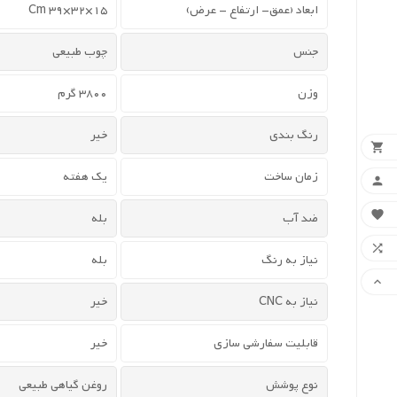
ابعاد (عمق- ارتفاع - عرض)
15×32×39 Cm
جنس
چوب طبیعی
وزن
3800 گرم
رنگ بندی
خیر

زمان ساخت
یک هفته


ضد آب
بله

نیاز به رنگ
بله

نیاز به CNC
خیر
قابلیت سفارشی سازی
خیر
نوع پوشش
روغن گیاهی طبیعی