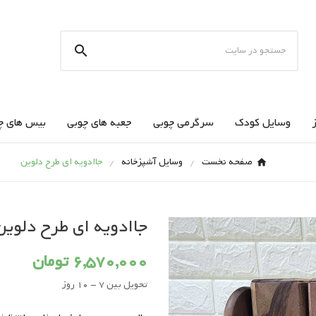

وسایل کودک
سرگرمی چوبی
جعبه های چوبی
بیس های چ
صفحه نخست
وسایل آشپزخانه
جاادویه ای طرح دلوین
جاادویه ای طرح دلوین
6,570,000 تومان
تحویل بین 7 - 10 روز