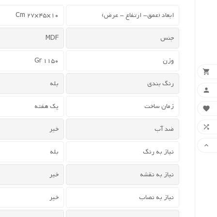
ابعاد (عمق- ارتفاع - عرض)
10×45×27 Cm
جنس
MDF
وزن
1150 Gr

رنگ بندی
بله

زمان ساخت
یک هفته


ضد آب
خیر

نیاز به رنگ
بله
نیاز به نقشه
خیر
نیاز به نصاب
خیر