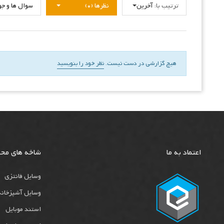
ترتیب با:
آخرین
نظرها (0)
سوال ها و جواب
هیچ گزارشی در دست نیست.
نظر خود را بنویسید
اعتماد به ما
شاخه های مح
وسایل فانتزی
وسایل آشپزخانه
استند موبایل