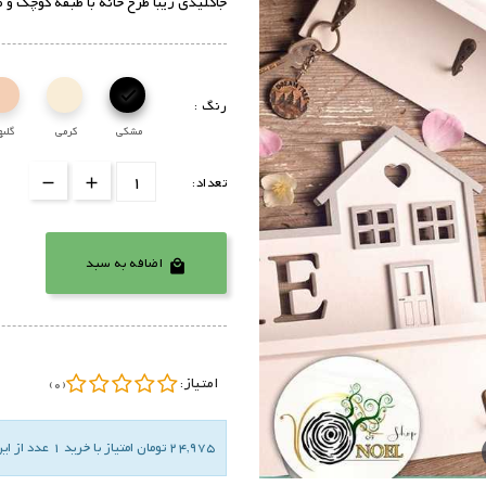
جاکلیدی زیبا طرح خانه با طبقه کوچک و ظرفیت آ

رنگ :
مشکی
کرمی
گلبه
تعداد:
اضافه به سبد

امتیاز:
(0)
24,975 تومان امتیاز با خرید 1 عدد از این کالا