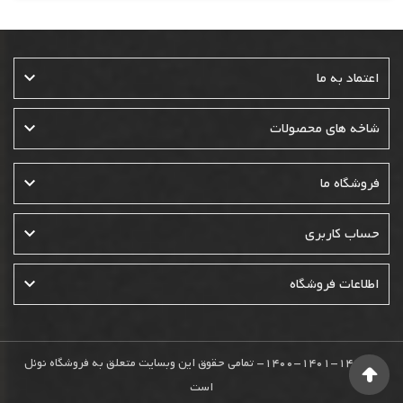

اعتماد به ما

شاخه های محصولات

فروشگاه ما

حساب کاربری

اطلاعات فروشگاه
© 1400-1401-1402- تمامی حقوق این وبسایت متعلق به فروشگاه نوئل
است