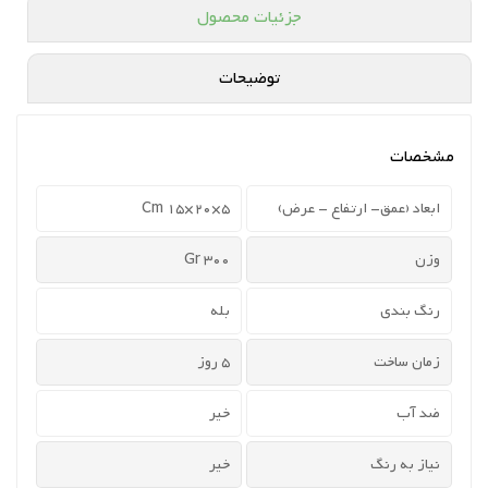
جزئیات محصول
توضیحات
مشخصات
ابعاد (عمق- ارتفاع - عرض)
5×20×15 Cm
وزن
300 Gr
رنگ بندی
بله
زمان ساخت
5 روز
ضد آب
خیر
نیاز به رنگ
خیر