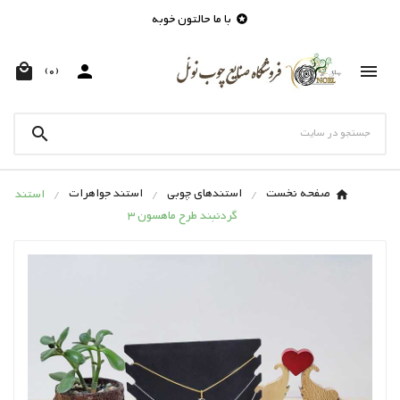
با ما حالتون خوبه




(0)

صفحه نخست
استندهای چوبی
استند جواهرات
استند
گردنبند طرح ماهسون 3