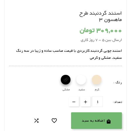
استند گردنبند طرح
ماهسون 3
309,000 تومان
ارسال بین 5 - 7 روز کاری
استند چوبی گردنبند کاربردی با قیمت مناسب ساده و زیبا در سه رنگ
سفید، مشکی و کرمی

رنگ :
کرم
سفید
مشکی
تعداد:
اضافه به سبد


