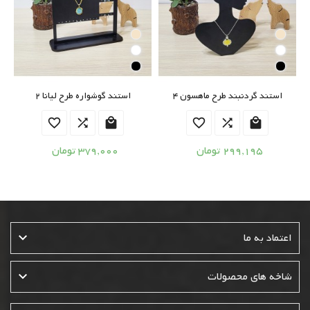
استند گردنبند طرح ماهسون 4
استند گوشواره طرح لیانا 2






299,195 تومان
379,000 تومان

اعتماد به ما

شاخه های محصولات