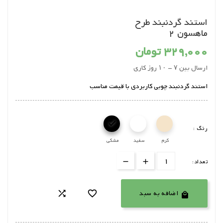
استند گردنبند طرح
ماهسون 2
329,000 تومان
ارسال بین ۷ - ۱۰ روز کاری
استند گردنبند چوبی کاربردی با قیمت مناسب

رنگ :
کرم
سفید
مشکی
تعداد:
اضافه به سبد


