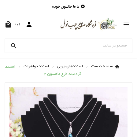
با ما حالتون خوبه




(0)

صفحه نخست
استندهای چوبی
استند جواهرات
استند
گردنبند طرح ماهسون 2