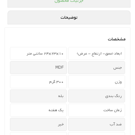
جزئیات محصول
توضیحات
مشخصات
ابعاد (عمق- ارتفاع - عرض)
10×23×24 سانتی متر
جنس
MDF
وزن
300 گرم
رنگ بندی
بله
زمان ساخت
یک هفته
ضد آب
خیر