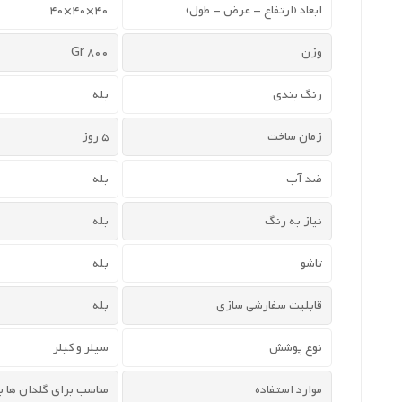
ابعاد (ارتفاع - عرض - طول)
40×40×40
وزن
800 Gr
رنگ بندی
بله
زمان ساخت
5 روز
ضد آب
بله
نیاز به رنگ
بله
تاشو
بله
قابلیت سفارشی سازی
بله
نوع پوشش
سیلر و کیلر
موارد استفاده