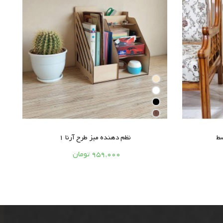
سط
نظم دهنده میز طرح آرنا 1





959,000 تومان