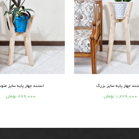
تند چهار پایه سایز بزرگ
استند چهار پایه سایز متو






1,229,000 تومان
899,000 تومان