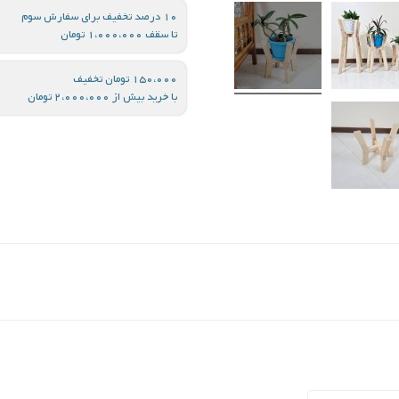
10 درصد تخفیف برای سفارش سوم
تا سقف 1،000،000 تومان
150،000 تومان تخفیف
با خرید بیش از 2،000،000 تومان