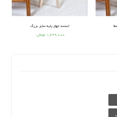
سط
استند چهار پایه سایز بزرگ





1,229,000 تومان