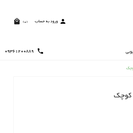


ورود به حساب
(0)
09361200889

وبی
وچک
 کوچک