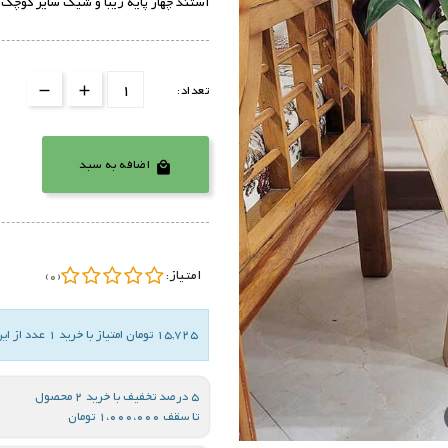
استند چهار پایه زیبا و شیک سایز کوچک
تعداد:
اضافه به سبد

امتیاز:
(0)
15,725 تومان امتیاز با خرید 1 عدد از این کالا
5 درصد تخفیف با خرید 2 محصول
تا سقف 1،000،000 تومان