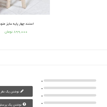
استند چهار پایه سایز متو



899,000 تومان
0
0
نوشتن یک نظر
0
0
نوشتن یک پرسش