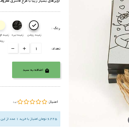
آویزهای بسیار زیبا با طرح فانتزی معروف 

رنگ :
زمینه روشن
زمینه تیره
زمینه قه
روش
تعداد:
اضافه به سبد

امتیاز:
(0)
6,225 تومان امتیاز با خرید 1 عدد از این کالا