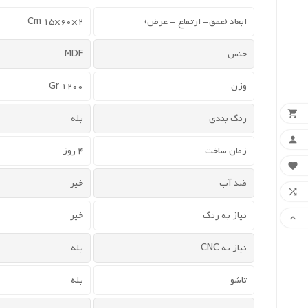
ابعاد (عمق- ارتفاع - عرض)
2×60×15 Cm
جنس
MDF
وزن
1200 Gr

رنگ بندی
بله

زمان ساخت
4 روز

ضد آب
خیر

نیاز به رنگ
خیر

نیاز به CNC
بله
تاشو
بله