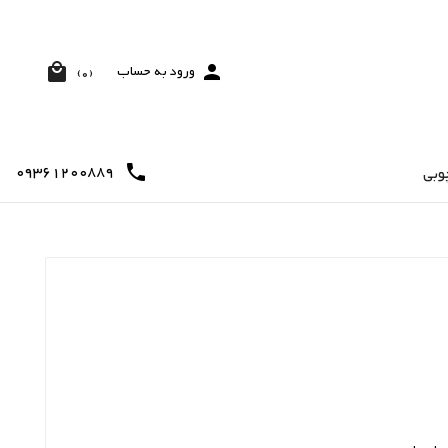


ورود به حساب
(0)
09361200889

وبی