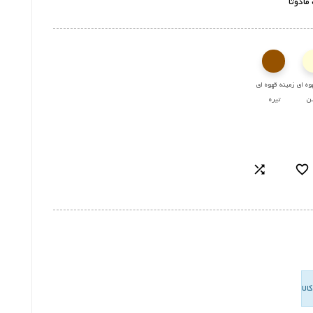
مادوتا
وه ای 
زمینه قهوه ای 
ن
تیره

