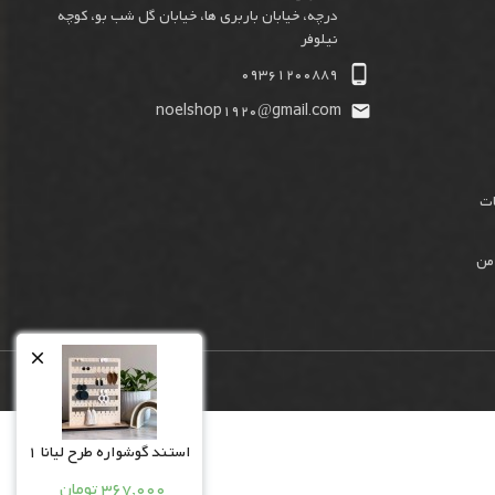
درچه، خیابان باربری ها، خیابان گل شب بو، کوچه
نیلوفر

09361200889
noelshop1920@gmail.com

ات
من

استند گوشواره طرح لیانا 1
367,000 تومان