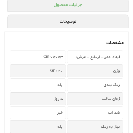
جزئیات محصول
توضیحات
مشخصات
ابعاد (عمق- ارتفاع - عرض)
3×7×7 Cm
وزن
120 Gr
رنگ بندی
بله
زمان ساخت
5 روز
ضد آب
خیر
نیاز به رنگ
بله