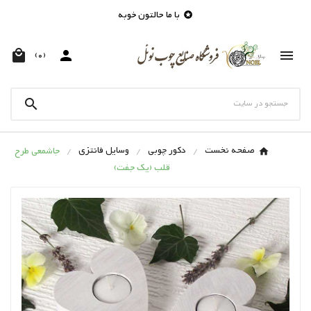
با ما حالتون خوبه




(0)

صفحه نخست
دکور چوبی
وسایل فانتزی
جاشمعی طرح
قلب (یک جفت)