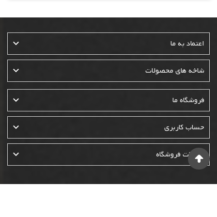

اعتماد به ما

شاخه های محصولات

فروشگاه ما

حساب کاربری

اطلاعات فروشگاه
© 1400-1401-1402- تمامی حقوق این وبسایت متعلق به فروشگاه نوئل
است