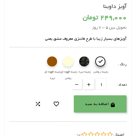
آویز داوینا
249,000 تومان
تحویل بین 5 - 7 روز
آویزهای بسیار زیبا با طرح فانتزی معروف عشق یعنی

رنگ :
زمینه روشن
زمینه تیره
زمینه قهوه ای 
زمینه قهوه ای 
روشن
تیره
تعداد:
اضافه به سبد



امتیاز:
(0)