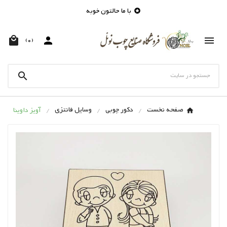
با ما حالتون خوبه




(0)

صفحه نخست
دکور چوبی
وسایل فانتزی
آویز داوینا