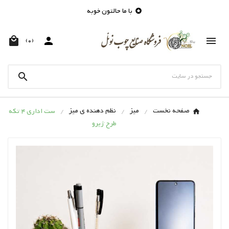
با ما حالتون خوبه




(0)

صفحه نخست
میز
نظم دهنده ی میز
ست اداری 4 تکه
طرح ژیرو