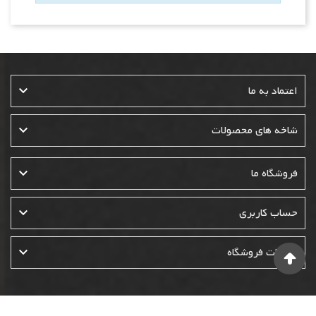

اعتماد به ما

شاخه های محصولات

فروشگاه ما

حساب کاربری

اطلاعات فروشگاه
© 1400-1401-1402- تمامی حقوق این وبسایت متعلق به فروشگاه نوئل