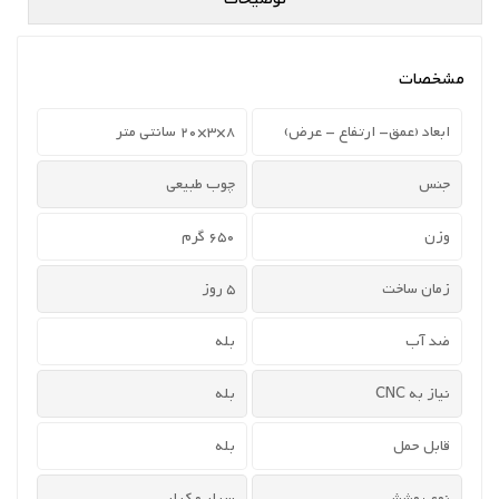
مشخصات
ابعاد (عمق- ارتفاع - عرض)
8×3×20 سانتی متر
جنس
چوب طبیعی
وزن
650 گرم
زمان ساخت
5 روز
ضد آب
بله
نیاز به CNC
بله
قابل حمل
بله
نوع پوشش
سیلر و کیلر