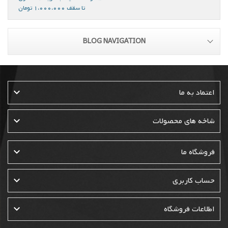
تا سقف 1،000،000 تومان
BLOG NAVIGATION

اعتماد به ما

شاخه های محصولات

فروشگاه ما

حساب کاربری

اطلاعات فروشگاه