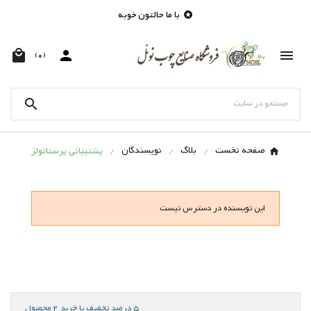
با ما حالتون خوبه




(0)

صفحه نخست
بلاگ
نویسندگان
پشتیبانی پرستاتولز
این نویسنده در دسترس نیست
5 درصد تخفیف با خرید 2 محصول