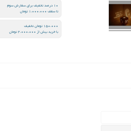
10 درصد تخفیف برای سفارش سوم
تا سقف 1،000،000 تومان
150،000 تومان تخفیف
با خرید بیش از 2،000،000 تومان