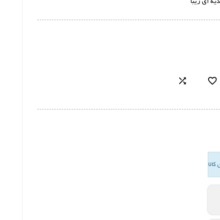
یه ای زیبا

