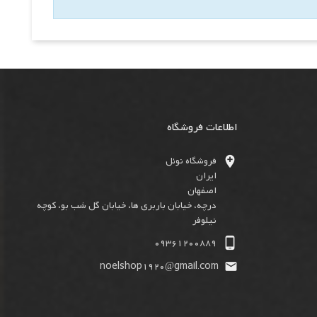
اطلاعات فروشگاه

فروشگاه نوئل
ایران
اصفهان
درچه، خیابان باربری ها، خیابان گل شب بو، کوچه
نیلوفر

09361200889
noelshop1920@gmail.com
