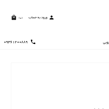


ورود به حساب
(0)
09361200889

وبی