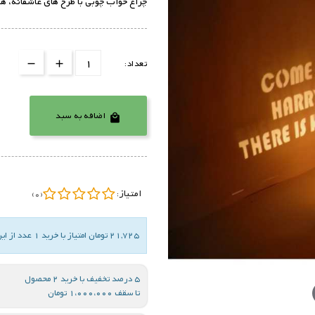
چراغ خواب چوبی با طرح های عاشقانه، هد
تعداد:
اضافه به سبد

امتیاز:
(0)
21,725 تومان امتیاز با خرید 1 عدد از این کالا
5 درصد تخفیف با خرید 2 محصول
تا سقف 1،000،000 تومان