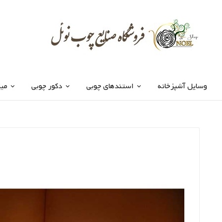
وسایل آشپزخانه
استندهای چوبی
دکور چوبی
میز