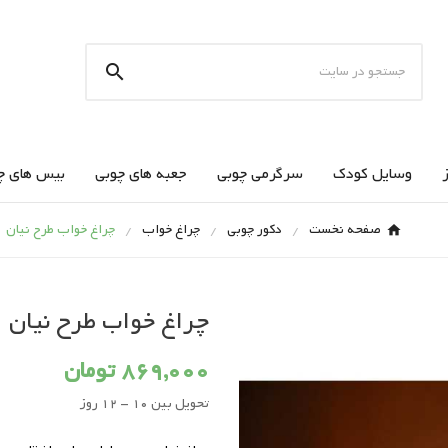

وسایل کودک
سرگرمی چوبی
جعبه های چوبی
بیس های چ
صفحه نخست
دکور چوبی
چراغ خواب
چراغ خواب طرح نیان
چراغ خواب طرح نیان
869,000 تومان
تحویل بین 10 - 12 روز