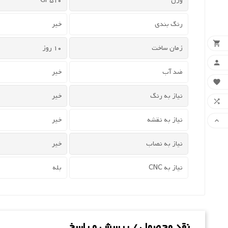
وزن
510 Gr
رنگ بندی
خیر

زمان ساخت
10 روز

ضد آب
خیر

نیاز به رنگ
خیر

نیاز به نقشه
خیر

نیاز به نصاب
خیر
نیاز به CNC
بله
نقد محصول / پرسش و پاسخ