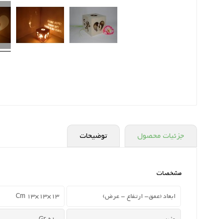
جزئیات محصول
توضیحات
مشخصات
ابعاد (عمق- ارتفاع - عرض)
13×13×13 Cm