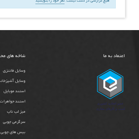
هیچ گزارشی در دست نیست.
نظر خود را بنویسید
اعتماد به ما
شاخه های مح
وسایل فانتزی
وسایل آشپزخانه
استند موبایل
استند جواهرات
میز لپ تاپ
سرگرمی چوبی
بیس های چوبی