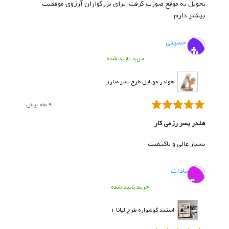
تحویل به موقع صورت گرفت. برای بزرگواران آرزوی موفقیت
بیشتر دارم
ش. حسینی
ش
خرید تایید شده
هولدر موبایل طرح پسر مبارز
9 ماه پیش
هلدر پسر رزمی کار
بسیار عالی و باکیفیت
ی. سادات
ی
خرید تایید شده
استند گوشواره طرح لیانا 1