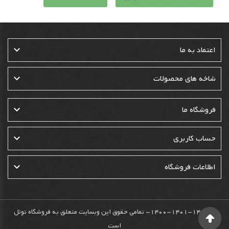

اعتماد به ما

شاخه های محصولات

فروشگاه ما

حساب کاربری

اطلاعات فروشگاه
© 1400-1401-1402- تمامی حقوق این وبسایت متعلق به فروشگاه نوئل
است