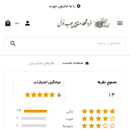
با ما حالتون خوبه




(0)

صفحه نخست
نظرهای مشتریان
مجموع نظرها
میانگین امتیازات
5
14
14
عالی
0
خوب
0
متوسط