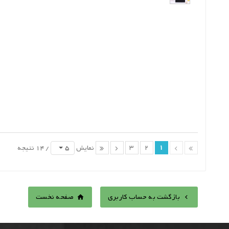
3
2
1
5
نمایش
/ 14 نتیجه
بازگشت به حساب کاربری
صفحه نخست

