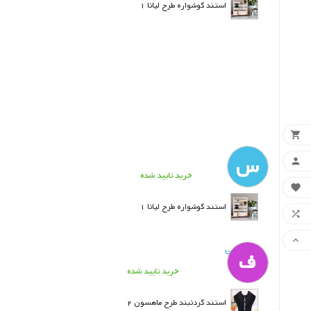
استند گوشواره طرح لیانا 1

سعیده
س

خرید تایید شده

استند گوشواره طرح لیانا 1


ف. بنایی
ف
خرید تایید شده
استند گردنبند طرح ماهسون 2