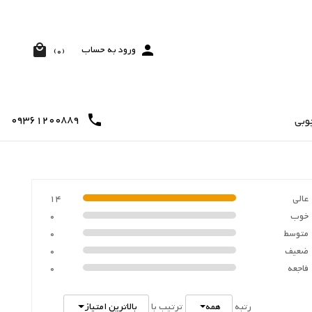


ورود به حساب
(0)
09361200889

وبی
عالی
14
خوب
0
متوسط
0
ضعیف
0
فاجعه
0
همه
بالاترین امتیاز
رتبه
ترتیب با