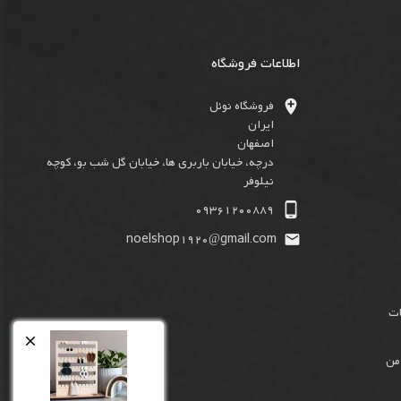
اطلاعات فروشگاه

فروشگاه نوئل
ایران
اصفهان
درچه، خیابان باربری ها، خیابان گل شب بو، کوچه
نیلوفر

09361200889
noelshop1920@gmail.com

ات

من