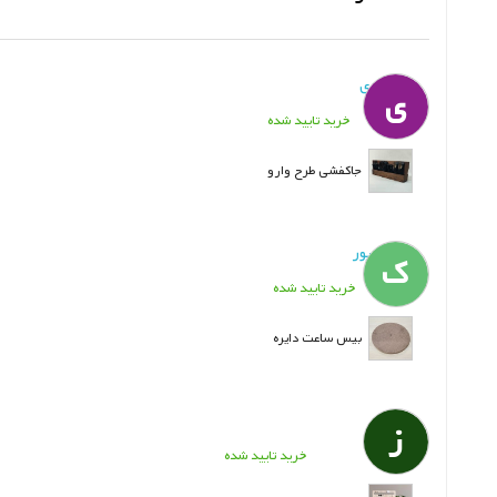
ی. انوری
ی
خرید تایید شده
جاکفشی طرح وارو
ک. علیپور
ک
خرید تایید شده
بیس ساعت دایره
زهرا
ز
خرید تایید شده