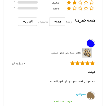
0
ضعیف
0
فاجعه
همه نظرها
همه
آخرین
رتبه
ترتیب با
رضا
ر
باکس سه تایی شش ضلعی
4 روز پیش
قیمت
یه سوال قیمت هر دونش این قیمته
س. سمواتی
س
خرید تایید شده