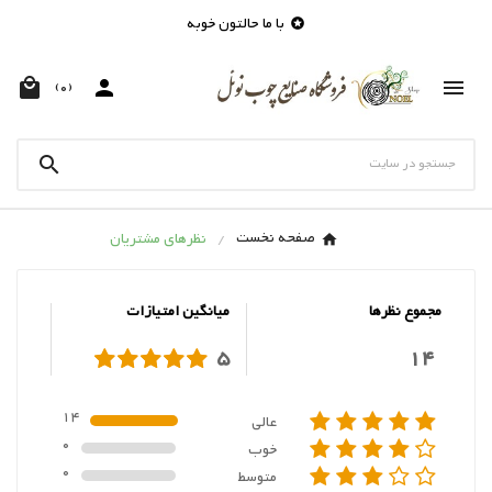
با ما حالتون خوبه




(0)

صفحه نخست
نظرهای مشتریان
مجموع نظرها
میانگین امتیازات
5
14
14
عالی
0
خوب
0
متوسط