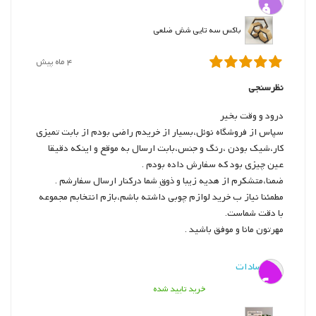
ف
باکس سه تایی شش ضلعی
4 ماه پیش
نظرسنجی
درود و وقت بخیر
سپاس از فروشگاه نوئل،بسیار از خریدم راضی بودم از بابت تمیزی
کار،شیک بودن ،رنگ و جنس،بابت ارسال به موقع و اینکه دقیقا
عین چیزی بود که سفارش داده بودم .
ضمنا،متشکرم از هدیه زیبا و ذوقِ شما درکنار ارسال سفارشم .
مطمئنا نیاز ب خرید لوازم چوبی داشته باشم،بازم انتخابم مجموعه
با دقت شماست.
مهرتون مانا و موفق باشید .
ی. سادات
ی
خرید تایید شده