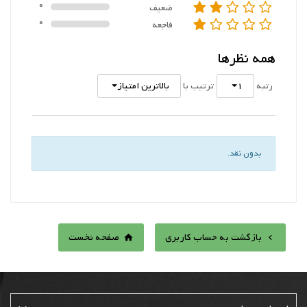
0
ضعیف
0
فاجعه
همه نظرها
1
بالاترین امتیاز
رتبه
ترتیب با
بدون نقد.
بازگشت به حساب کاربری
صفحه نخست

