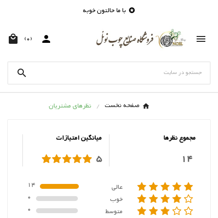
با ما حالتون خوبه




(0)

صفحه نخست
نظرهای مشتریان
مجموع نظرها
میانگین امتیازات
5
14
14
عالی
0
خوب
0
متوسط